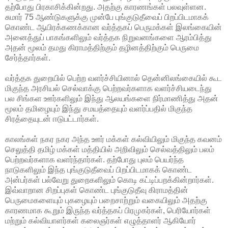
தற்போது பிரகாசிக்கின்றது. அதற்கு காரணங்கள் பலவுள்ளன.
சுமார் 75 ஆண்டுகளுக்கு முன்பே புங்குடுதீவைப் பிறப்பிடமாகக்
கொண்ட ஆயிரக்கணக்கான வர்த்தகப் பெருமக்கள் இலங்கையின்
அனைத்துப் பாகங்களிலும் வர்த்தக நிறுவனங்களை ஆரம்பித்து
அதன் மூலம் தமது கிராமத்திற்கும் தழினத்திற்கும் பெருமை
சேர்த்தார்கள்.
வர்த்தக துறையில் பெற்ற வளர்ச்சியினால் தென்னிலங்கையில் கூட
மிகுந்த அரசியல் செல்வாக்கு பெற்றவர்களாக வளர்ச்சியடைந்து
பல சிங்கள ஊர்களிலும் இந்து ஆலயங்களை நிர்மாணித்து அதன்
மூலம் தமிழையும் இந்து சமயத்தையும் வளர்ப்பதில் மிகுந்த
சிரத்தையுடன் ஈடுபட்டார்கள்.
காலங்கள் நகர நகர அந்த ஊர் மக்கள் கல்வியிலும் மிகுந்த கவனம்
செலுத்தி தமிழ் மக்கள் மத்தியில் அறிவிலும் செல்வத்திலும் பலம்
பெற்றவர்களாக வளர்ந்தார்கள். தற்போது புலம் பெயர்ந்த
நாடுகளிலும் இந்த புங்குடுதீவைப் பிறப்பிடமாகக் கொண்ட
அன்பர்கள் பல்வேறு துறைகளிலும் கொடி கட்டிப்பறக்கின்றார்கள்.
இவ்வாறான சிறப்புகள் கொண்ட புங்குடுதீவு கிராமத்தின்
பெருமைகளையும் புகழையும் பறைசாற்றும் வகையிலும் அதற்கு
காரணமாக கூறும் இருந்த வர்த்தகப் பிரமுகர்கள், பெரியோர்கள்
மற்றும் கல்வியாளர்கள் கலைஞர்கள் எழுத்தாளர் ஆகியோர்