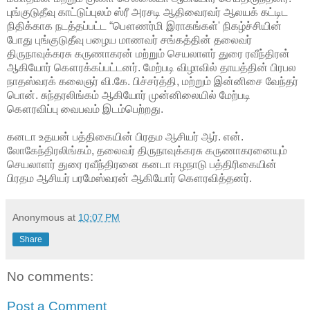
புங்குடுதீவு காட்டுப்புலம் ஸ்ரீ அரசடி ஆதிவைரவர் ஆலயக் கட்டிட
நிதிக்காக நடத்தப்பட்ட “பௌணர்மி இராகங்கள்' நிகழ்ச்சியின்
போது புங்குடுதீவு பழைய மாணவர் சங்கத்தின் தலைவர்
திருநாவுக்கரசு கருணாகரன் மற்றும் செயலாளர் துரை ரவீந்திரன்
ஆகியோர் கௌரக்கப்பட்டனர். மேற்படி விழாவில் தாயத்தின் பிரபல
நாதஸ்வரக் கலைஞர் வி.கே. பிச்சர்த்தி, மற்றும் இன்னிசை வேந்தர்
பொன். சுந்தரலிங்கம் ஆகியோர் முன்னிலையில் மேற்படி
கௌரவிப்பு வைபவம் இடம்பெற்றது.
கனடா உதயன் பத்திகையின் பிரதம ஆசியர் ஆர். என்.
லோகேந்திரலிங்கம், தலைவர் திருநாவுக்கரசு கருணாகரனையும்
செயலாளர் துரை ரவீந்திரனை கனடா ஈழநாடு பத்திரிகையின்
பிரதம ஆசியர் பரமேஸ்வரன் ஆகியோர் கௌரவித்தனர்.
Anonymous
at
10:07 PM
Share
No comments:
Post a Comment