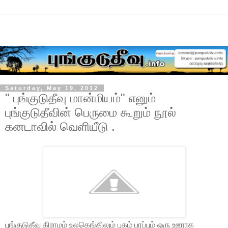
Saturday, May 19, 2012
" புங்குடுதீவு மான்மியம்" எனும்
புங்குடுதீவின் பெருமை கூறும் நூல்
கனடாவில் வெளியீடு .
புங்குடுதீவு கிராமம் உலகெங்கிலும் புகழ் பரப்பும் ஒரு ஊராக