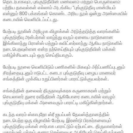
தொடர்பாகவும், புங்குடுதீவின் மண்வளம் மற்றும் பொருள்வளம்
பற்றிய தகவல்கள் எல்லாம் அடங்கிய “புங்குடுதீவு மான்மியம்
என்னும் 800 பக்கங்கள் கொண்ட அரிய நூல் ஒன்று அண்மையில்
கனடாவில் வெளியிடப்பட்டது.
மேற்படி நூலின் அறிமுக விழாக்கள் அடுத்தடுத்த வாரங்களில்
புங்குடுதீவு அன்பர்கள் வாழ்ந்து வரும் ஏனைய நாடுகளான
இங்கிலாந்து பிரான்ஸ் மற்றும் சுவிட்ஸர்லாந்து ஆகிய நாடுகளில்
நடைபெறவுள்ளன என்ற நற்செய்தியும் புங்குடுதீவின் மக்கள்
மகிழ்ச்சியடையும் ஒரு செய்தியாகும்.
மேற்படி நூலை வெளியிடும் பணிகளில் மிகவும் அர்ப்பணிப்புடனும்
சிரத்தையுடனும் ஈடுபட்ட கனடா புங்குடுதீவு பழைய மாணவர்
சங்கத்தின் முக்கிய உறுப்பினர்கள் பாராட்டுக்குயவர்கள்.
சங்கத்தின் தலைவர் திருநாவுக்கரசு கருணாகரன் மற்றும்
செயலாளர் துரை ரவீந்திரன் ஆகியோரை கனடாவில் வாழும்
புங்குடுதீவு மக்கள் அனைவரும் பாராட்டி மகிழ்கின்றார்கள்.
கடந்த வாரம் ஸ்காபுறோ ஸ்ரீ ஐயப்பன் தேவஸ்த்தானத்தில்
நடைபெற்ற ஒரு விழாவில் மேற்படி இரண்டு பிரகர்களையும்
புங்குடுதீவு மக்கள் சார்பாக பாராட்டும் ஏற்பாட்டை திருவாளர்கள்
மகாத்மன் மற்றும் குணா செல்லையா ஆகியோர் செய்திருந்தனர்.