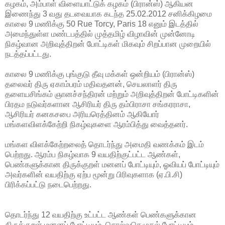
கழகம், அம்பாள் விளையாட்டுக் கழகம் (பிரான்ஸ்) ஆகியன
இணைந்து 3 வது தடவையாக கடந்த 25.02.2012 சனிக்கிழமை
காலை 9 மணிக்கு 50 Rue Torcy, Paris 18 எனும் இடத்தில்
அமைந்துள்ள மண்டபத்தில் முத்தமிழ் விழாவின் முன்னோடி
நிகழ்வான அறிவுத்திறன் போட்டிகள் மிகவும் சிறப்பான முறையில்
நடத்தப்பட்டது.
காலை 9 மணிக்கு புங்குடு தீவு மக்கள் ஒன்றியம் (பிரான்ஸ்)
தலைவர் திரு ஏகாம்பரம் மதிவதனன், செயலாளர் திரு
தளையசிங்கம் ஞானச்சந்திரன் மற்றும் அறிவுத்திறன் போட்டிகளின்
பிரதம நடுவர்களான ஆசிரியர் திரு தம்பிராசா சங்கரராசா,
ஆசிரியர் கனகசபை அரியரெத்தினம் ஆகியோர்
மங்களவிளக்கேற்றி நிகழ்வுகளை ஆரம்பித்து வைத்தனர்.
மங்கள விளக்கேற்றலைத் தொடர்ந்து அமைதி வணக்கம் இடம்
பெற்றது. ஆரம்ப நிகழ்வாக 9 வயதிற்குட்பட்ட ஆண்கள்,
பெண்களுக்கான திருக்குறள் மனனப் போட்டியும், ஓவியப் போட்டியும்
அவர்களின் வயதிற்கு ஏற்ப மூன்று பிரிவுகளாக (ஏ.பி.சி)
பிரிக்கப்பட்டு நடைபெற்றது.
தொடர்ந்து 12 வயதிற்கு உட்பட்ட ஆண்கள் பெண்களுக்கான
திருக்குறள் மனனப் போட்டியும், சொல்வதெழுதல் போட்டியும்