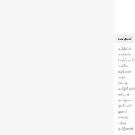
செய்திகள்
தமிழ்வின்
கதிரவன்
பாரிஸ் தமிழ்
அதிர்வு
ஈழநேசன்
சுரதா
செய்தி
தமிழ்ஸ்கைந
நங்கூரம்
தமிழ்ஓசை
நிதர்சனம்
முரசம்
சங்கதி
பதிவு
தமிழ்நாதம்