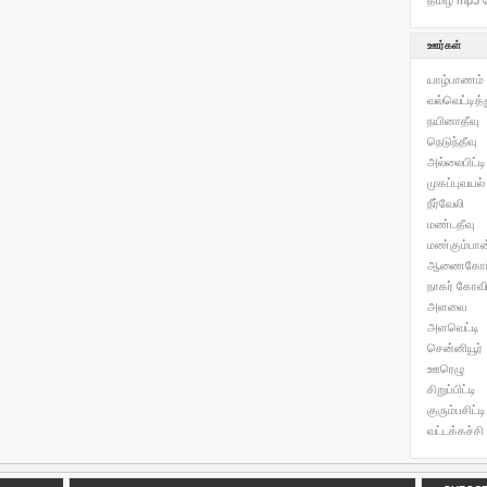
தமிழ் mp3 வ
ஊர்கள்
யாழ்பாணம்
வல்வெட்டித
நயினாதீவு
நெடுந்தீவு
அல்லைபிட்டி
முகப்புவயல்
நீர்வேலி
மண்டதீவு
மண்கும்பான
ஆணைகோட
நாகர் கோவி
அளவை
அளவெட்டி
சென்னியூர்
ஊரெழு
சிறுப்பிட்டி
குரும்பசிட்டி
வட்டக்கச்சி