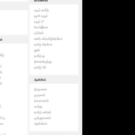
காணொளி
டியூப் தமிழ்
யூசர் டியூப்
டியூப் சீ
வெப்இசை
டில்பின்
லண்டன்தமிழ்வீடியோ
ள்
தமிழ் வீடியோ
துவி
ிழ்
தமிழ் ஒ
திரைவிருந்து
ட்
தமிழ் பீக்
ர்
3
ஆன்மீகம்
3
திருமலை
முருகன்
கெளமாரம்
ட்
மாற்று
தமிழ் மன்றம்
ட்டி
முத்துகமலம்
ிகா
ஆன்மீகம்