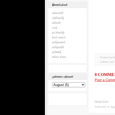
இணைப்புக்கள்
லங்காஸ்ரீ
பரிஸ்தமிழ்
லங்கன்
யாழ்
தட்ஸ்தமிழ்
வெப் உலகம்
தமிழ்மணம்
தமிழ்கதிர்
தமிலிஷ்
லங்கா ஸ்பை
Posted by 
Labels:
ஊர் 
0 COMME
முன்னைய பதிவுகள்
Post a Comm
Newer Post
Subscribe to:
Po