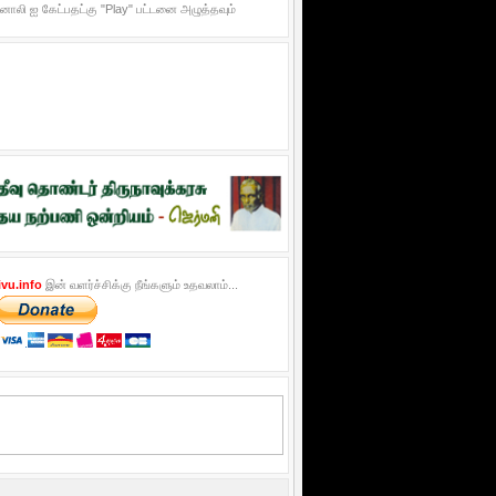
ொலி ஐ கேட்பதட்கு "Play" பட்டனை அழுத்தவும்
vu.info
இன் வளர்ச்சிக்கு நீங்களும் உதவலாம்...