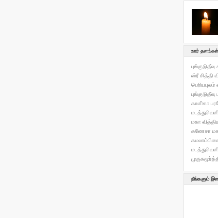
ஊர் தளங்கள
புங்குடுத
ஸ்ரீ சித்தி
பெரியபுலம் 
புங்குடுதீவ
காளிகா பரம
மடத்துவெள
மகா வித்தி
கணேசா மகா
கமலாம்பிகை
மடத்துவெளி
முருகமூர்த்
நீங்களும் 