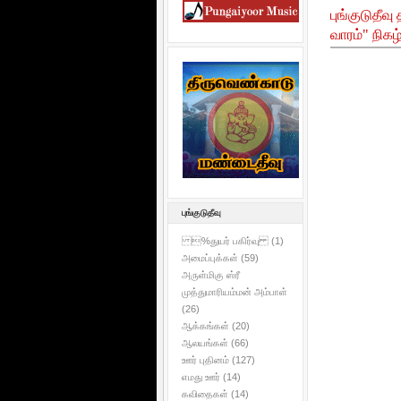
புங்குடுதீவ
வாரம்" நிகழ்
புங்குடுதீவு
%துயர் பகிர்வு
(1)
அமைப்புக்கள்
(59)
அருள்மிகு ஸ்ரீ
முத்துமாரியம்மன் அம்பாள்
(26)
ஆக்கங்கள்
(20)
ஆலயங்கள்
(66)
ஊர் புதினம்
(127)
எமது ஊர்
(14)
கவிதைகள்
(14)