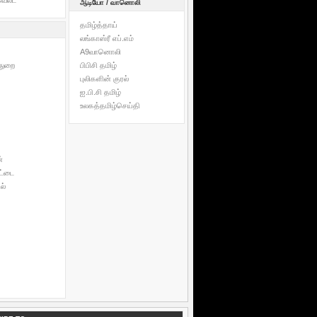
ேல்ட்
ஆடியோ / வானொலி
தமிழ்த்தாய்
லங்காஸ்ரீ எப்.எம்
A9வானொலி
்துறை
பிபிசி தமிழ்
புலிகளின் குரல்
ஐ.பி.சி தமிழ்
உலகத்தமிழ்செய்தி
்
்டை
ல்