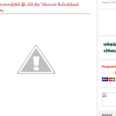
மருதம் வான
ு தபாலகத்தில் இடம்பெற்ற "வியாபார மேம்படுத்தல்
வு
P
unguduti
விளம்பரம்