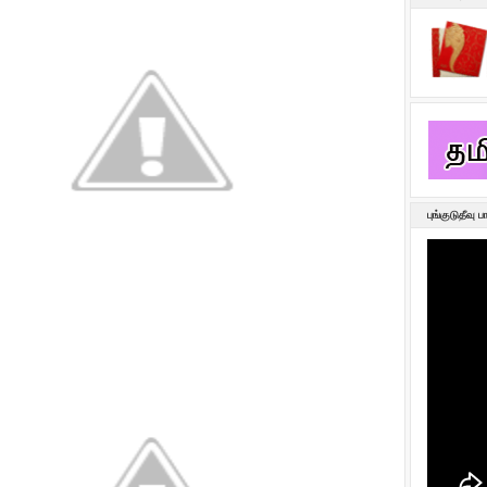
புங்குடுதீவு ப