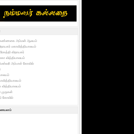
்
ீவு கண்ணகை அம்மன் ஆலயம்
 விநாயகர் மகாவித்தியாலயம்
வீரகத்தி விநாயகர்
ு மகா வித்தியாலயம்
ேஸ்வரி அம்பாள் கோவில்
ி
யாலயம்
வித்தியாலயம்
 வித்தியாலயம்
 முருகன்
தி கோவில்
இணையலாம்