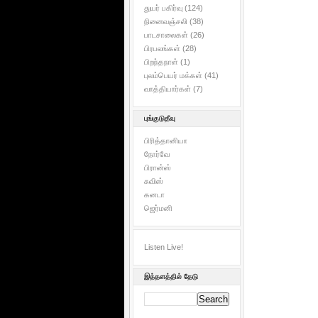
துயர் பகிர்வு
(124)
நினைவஞ்சலி
(38)
பாடசாலைகள்
(26)
பிரபலங்கள்
(28)
பிறந்தநாள்
(1)
புலம்பெயர் மக்கள்
(41)
வாத்தியார்கள்
(7)
புங்குடுதீவு
பிரித்தானியா
நோர்வே
பிரான்ஸ்
சுவிஸ்
கனடா
ஜெர்மனி
Listen Live!
இத்தளத்தில் தேடு