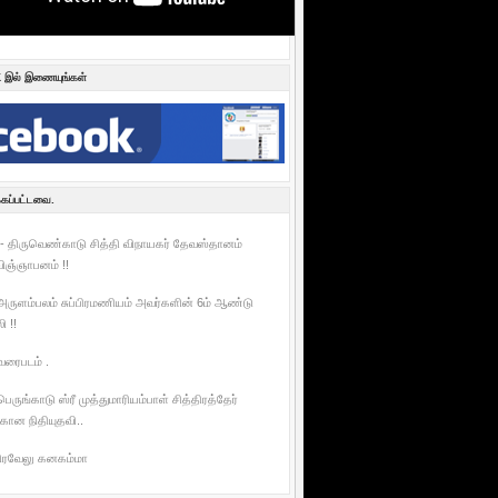
இல் இணையுங்கள்
்கப்பட்டவை.
- திருவெண்காடு சித்தி விநாயகர் தேவஸ்தானம்
ிஞ்ஞாபனம் !!
 அருளம்பலம் சுப்பிரமணியம் அவர்களின் 6ம் ஆண்டு
 !!
 வரைபடம் .
 பெருங்காடு ஸ்ரீ முத்துமாரியம்பாள் சித்திரத்தேர்
கான நிதியுதவி..
திரவேலு கனகம்மா