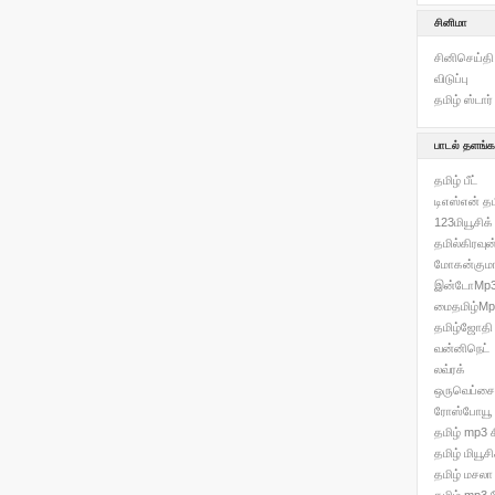
சினிமா
சினிசெய்தி
விடுப்பு
தமிழ் ஸ்டார்
பாடல் தளங்க
தமிழ் பீட்
டிஎஸ்என் தம
123மியூசிக்
தமில்கிரவுன்
மோகன்குமா
இன்டோMp
மைதமிழ்Mp
தமிழ்ஜோதி
வன்னிநெட்
லவ்ரக்
ஒருவெப்சை
ரோஸ்போயூ
தமிழ் mp3 சி
தமிழ் மியூச
தமிழ் மசலா