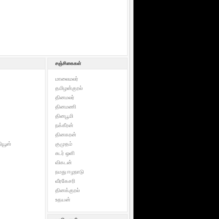
சஞ்சிகைகள்
மாலைமலர்
தமிழன்குரல்
தினமலர்
தினமணி
தினபூமி
நக்கீரன்
தினகரன்
ியூஸ்
குமுதம்
சுடர் ஒளி
விகடன்
நமது ஈழநாடு
வீரகேசரி
தினக்குரல்
உதயன்