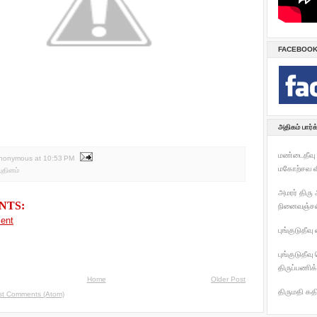
FACEBOOK 
அதிகம் பார்க
மண்டைதீவு 
Anonymous
at
10:53 PM
மகோற்சவ வ
புதினம்
அமரர் திரு
NTS:
நினைவஞ்சலி
ent
புங்குடுதீவு
புங்குடுதீவு
திருப்பணிக்
Home
Older Post
திருமதி க
st Comments (Atom)